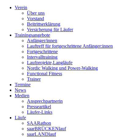
Verein
Über uns
Vorstand
Beitrittserklärung
Versicherung für Läufer
Trainingsangebote
Anfänger/innen
Lauftreff für fortgeschrittene Anfänger:innen
Fortgeschrittene
Intervalltraining
Laufprojekte,Langläufe
Nordic Walking und Power-Walking
Functional Fitness
Trainer
Termine
News
Medien
Ansprechpartnerin
Presseartikel
Läufer-Links
Läufe
SAARathon
saarBRÜCKENlauf
saarLANDlauf