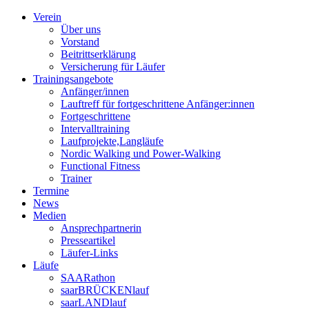
Verein
Über uns
Vorstand
Beitrittserklärung
Versicherung für Läufer
Trainingsangebote
Anfänger/innen
Lauftreff für fortgeschrittene Anfänger:innen
Fortgeschrittene
Intervalltraining
Laufprojekte,Langläufe
Nordic Walking und Power-Walking
Functional Fitness
Trainer
Termine
News
Medien
Ansprechpartnerin
Presseartikel
Läufer-Links
Läufe
SAARathon
saarBRÜCKENlauf
saarLANDlauf