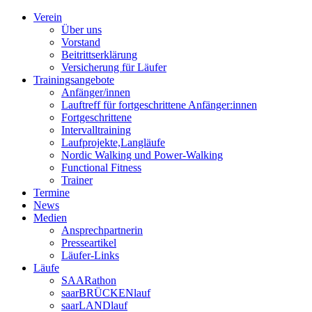
Verein
Über uns
Vorstand
Beitrittserklärung
Versicherung für Läufer
Trainingsangebote
Anfänger/innen
Lauftreff für fortgeschrittene Anfänger:innen
Fortgeschrittene
Intervalltraining
Laufprojekte,Langläufe
Nordic Walking und Power-Walking
Functional Fitness
Trainer
Termine
News
Medien
Ansprechpartnerin
Presseartikel
Läufer-Links
Läufe
SAARathon
saarBRÜCKENlauf
saarLANDlauf