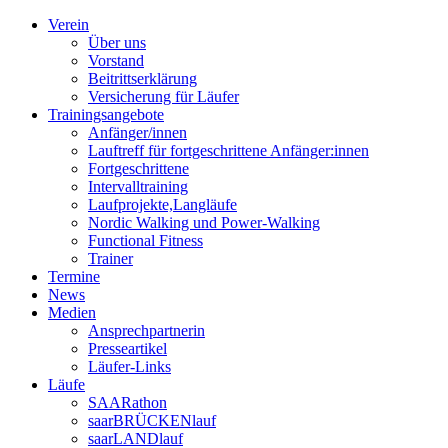
Verein
Über uns
Vorstand
Beitrittserklärung
Versicherung für Läufer
Trainingsangebote
Anfänger/innen
Lauftreff für fortgeschrittene Anfänger:innen
Fortgeschrittene
Intervalltraining
Laufprojekte,Langläufe
Nordic Walking und Power-Walking
Functional Fitness
Trainer
Termine
News
Medien
Ansprechpartnerin
Presseartikel
Läufer-Links
Läufe
SAARathon
saarBRÜCKENlauf
saarLANDlauf