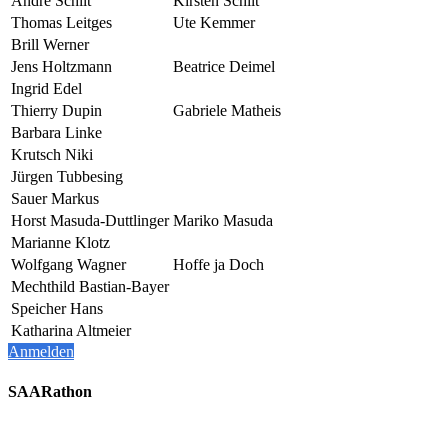
André Schilt
Kirsten Schilt
Thomas Leitges
Ute Kemmer
Brill Werner
Jens Holtzmann
Beatrice Deimel
Ingrid Edel
Thierry Dupin
Gabriele Matheis
Barbara Linke
Krutsch Niki
Jürgen Tubbesing
Sauer Markus
Horst Masuda-Duttlinger
Mariko Masuda
Marianne Klotz
Wolfgang Wagner
Hoffe ja Doch
Mechthild Bastian-Bayer
Speicher Hans
Katharina Altmeier
Anmelden
SAARathon