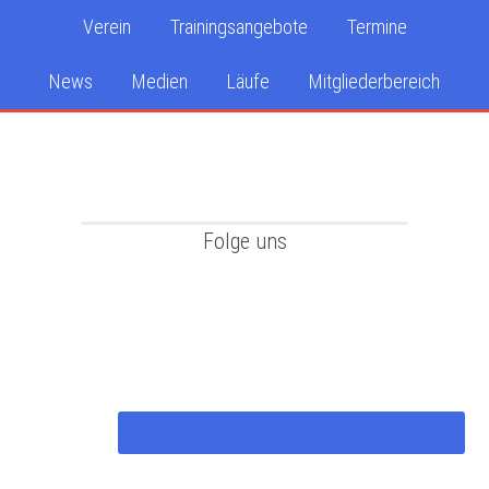
Verein
Trainingsangebote
Termine
News
Medien
Läufe
Mitgliederbereich
Folge uns