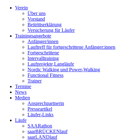
Verein
Über uns
Vorstand
Beitrittserklärung
Versicherung für Läufer
Trainingsangebote
Anfänger/innen
Lauftreff für fortgeschrittene Anfänger:innen
Fortgeschrittene
Intervalltraining
Laufprojekte,Langläufe
Nordic Walking und Power-Walking
Functional Fitness
Trainer
Termine
News
Medien
Ansprechpartnerin
Presseartikel
Läufer-Links
Läufe
SAARathon
saarBRÜCKENlauf
saarLANDlauf